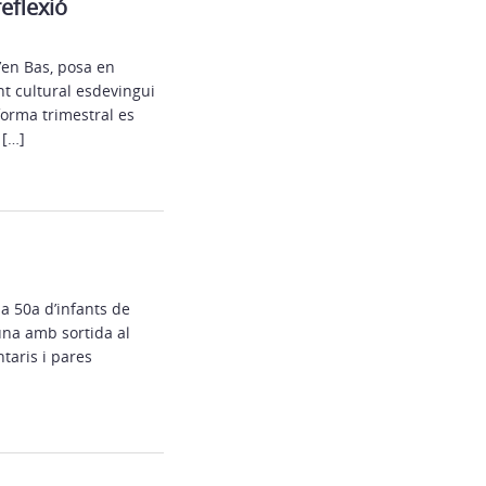
eflexió
’en Bas, posa en
nt cultural esdevingui
 forma trimestral es
 […]
na 50a d’infants de
 una amb sortida al
taris i pares