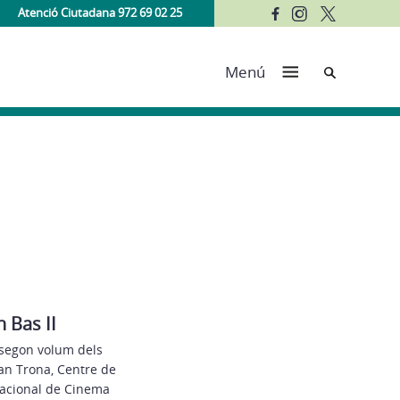
Atenció Ciutadana 972 69 02 25
Cerca
Menú
 Bas II
 segon volum dels
Can Trona, Centre de
rnacional de Cinema