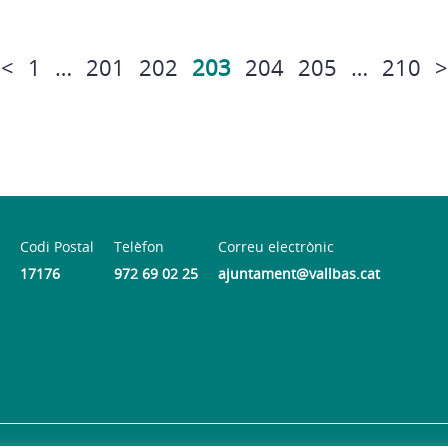
<
1
…
201
202
203
204
205
…
210
>
Codi Postal
Telèfon
Correu electrònic
17176
972 69 02 25
ajuntament@vallbas.cat