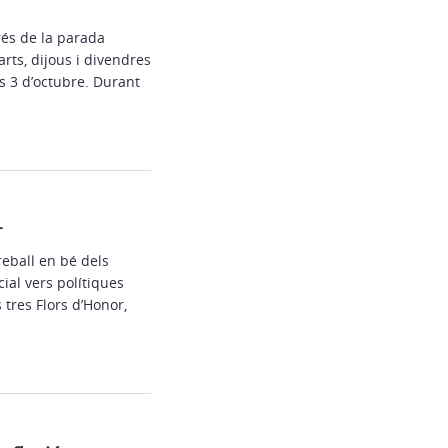
rés de la parada
rts, dijous i divendres
s 3 d’octubre. Durant
r
reball en bé dels
cial vers polítiques
 tres Flors d’Honor,