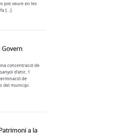
es pot veure en les
fa […]
el Govern
 una concentració de
panyol d’ahir, 1
terminació de
es del municipi.
Patrimoni a la