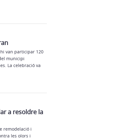
ran
 hi van participar 120
del municipi
s. La celebració va
r a resoldre la
de remodelació i
ntra les olors i