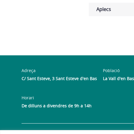
Aplecs
Adreça
Població
C/ Sant Esteve, 3 Sant Esteve d'en Bas
La Vall d'en Bas
Horari
De dilluns a divendres de 9h a 14h
Avís legal
Política de privacitat
Política de galetes