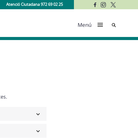
Atenció Ciutadana 972 69 02 25
Cerca
Menú
tes.