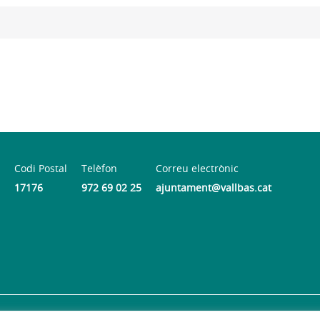
Codi Postal
Telèfon
Correu electrònic
17176
972 69 02 25
ajuntament@vallbas.cat
Accessibilitat
© 2026
Web oficial de l'Ajuntament de la Vall d'en Ba