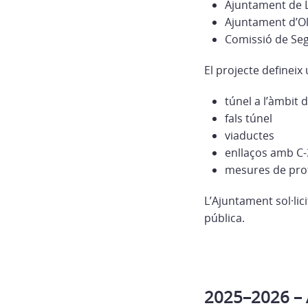
Ajuntament de 
Ajuntament d’O
Comissió de Se
El projecte definei
túnel a l’àmbit 
fals túnel
viaductes
enllaços amb C-
mesures de prote
L’Ajuntament sol·li
pública.
2025–2026 – A