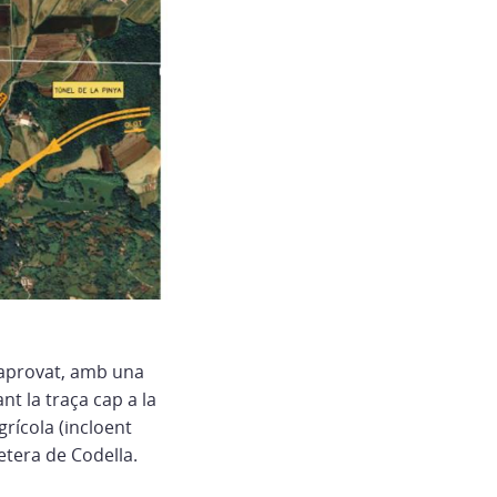
a aprovat, amb una
nt la traça cap a la
grícola (incloent
etera de Codella.