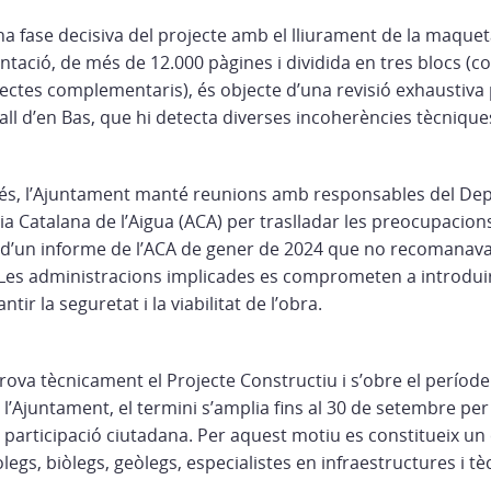
una fase decisiva del projecte amb el lliurament de la maque
tació, de més de 12.000 pàgines i dividida en tres blocs (c
jectes complementaris), és objecte d’una revisió exhaustiva 
all d’en Bas, que hi detecta diverses incoherències tècnique
és, l’Ajuntament manté reunions amb responsables del De
ncia Catalana de l’Aigua (ACA) per traslladar les preocupacio
d’un informe de l’ACA de gener de 2024 que no recomanava 
. Les administracions implicades es comprometen a introduir
tir la seguretat i la viabilitat de l’obra.
aprova tècnicament el Projecte Constructiu i s’obre el períod
 l’Ajuntament, el termini s’amplia fins al 30 de setembre per f
 participació ciutadana. Per aquest motiu es constitueix un
egs, biòlegs, geòlegs, especialistes en infraestructures i tè