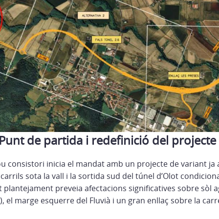
unt de partida i redefinició del projecte
ou consistori inicia el mandat amb un projecte de variant j
rrils sota la vall i la sortida sud del túnel d’Olot condiciona
t plantejament preveia afectacions significatives sobre sòl a
, el marge esquerre del Fluvià i un gran enllaç sobre la carr