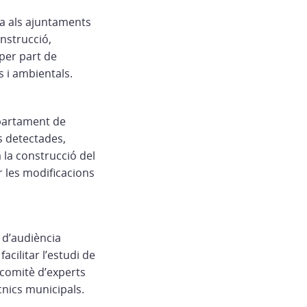
ta als ajuntaments
onstrucció,
per part de
s i ambientals.
partament de
ns detectades,
la construcció del
 les modificacions
e d’audiència
acilitar l’estudi de
 comitè d’experts
cnics municipals.