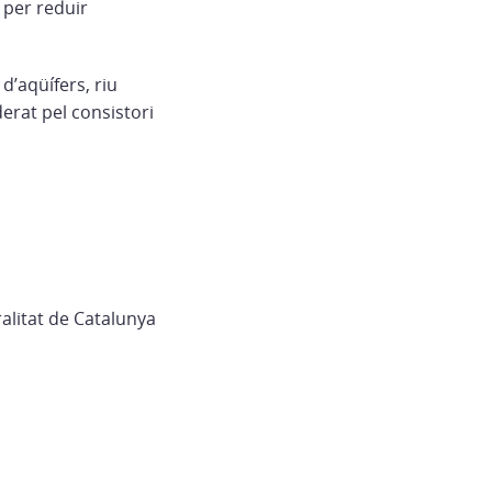
 per reduir
d’aqüífers, riu
iderat pel consistori
ralitat de Catalunya