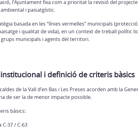
ció, l’Ajuntament fixa com a prioritat la revisió del projecte
, ambiental i paisatgístic.
atègia basada en les “línies vermelles” municipals (protecció 
 paisatge i qualitat de vida), en un context de treball polític l
grups municipals i agents del territori.
nstitucional i definició de criteris bàsics
alcaldes de la Vall d’en Bas i Les Preses acorden amb la Gene
 ha de ser la de menor impacte possible.
teris bàsics:
a C-37 / C-63
l