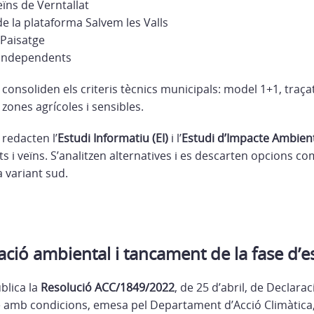
ïns de Verntallat
e la plataforma Salvem les Valls
 Paisatge
 independents
 consoliden els criteris tècnics municipals: model 1+1, traça
 zones agrícoles i sensibles.
 redacten l’
Estudi Informatiu (EI)
i l’
Estudi d’Impacte Ambient
ts i veïns. S’analitzen alternatives i es descarten opcions com
a variant sud.
ció ambiental i tancament de la fase d’e
ublica la
Resolució ACC/1849/2022
, de 25 d’abril, de Declara
 amb condicions, emesa pel Departament d’Acció Climàtica,