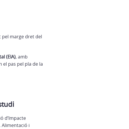
t pel marge dret del
al (EIA)
, amb
 el pas pel pla de la
studi
ció d’Impacte
 Alimentació i