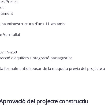
Les Preses
lot
guiment
x una infraestructura d’uns 11 km amb:
de Verntallat
37 i N-260
cció d’aqüífers i integració paisatgística
cita formalment disposar de la maqueta prèvia del projecte a
provació del projecte constructiu