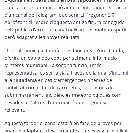
L’Ajuntament de la Vall d’en Bas ha posat en marxa un
nou canal de comunicació amb la ciutadania. Es tracta
d’un canal de Telegram, que serà ‘El Pregoner 2.0.’.
Aprofitant el record d’aquesta antiga figura coneguda
dels pobles d’arreu, el canal neix amb el mateix esperit
però adaptat a les noves realitats.
El canal municipal tindrà dues funcions. D’una banda,
oferirà un cop o dos cops per setmana informació
d’interès municipal. La segona funció, i més
representativa, és ser la via a través de la qual s’informi
a la ciutadania en cas d’emergències o temes de
mobilitat com el tall de carreteres, problemes de
subministrament, incidències meteorològiques com
nevades o d’altres d’informació que puguin ser
rellevant.
Aquesta tardor el canal estarà en fase de proves per
anar-se adaptant a les demandes que es vagin recollint