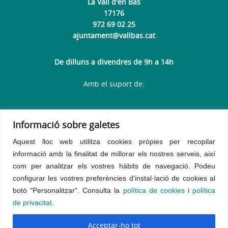
La Vall d'en Bas
17176
972 69 02 25
ajuntament@vallbas.cat
De dilluns a divendres de 9h a 14h
Amb el suport de:
Informació sobre galetes
Aquest lloc web utilitza cookies pròpies per recopilar
informació amb la finalitat de millorar els nostres serveis, així
com per analitzar els vostres hàbits de navegació.
Podeu
configurar les vostres preferències d'instal·lació de cookies al
botó "Personalitzar". Consulta la
política de cookies
i
política
de privacitat
.
Avís legal
Política de privacitat
Política de galetes
Acceptar-ho tot
Accessibilitat