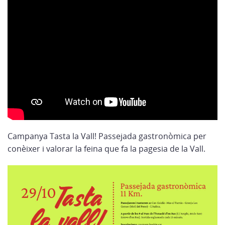
Campanya Tasta la Vall! Passejada gastronòmica per
conèixer i valorar la feina que fa la pagesia de la Vall.