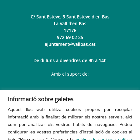
C/ Sant Esteve, 3 Sant Esteve d'en Bas
La Vall d'en Bas
17176
972 69 02 25
ajuntament@vallbas.cat
De dilluns a divendres de 9h a 14h
Amb el suport de:
Informació sobre galetes
Aquest lloc web utilitza cookies pròpies per recopilar
informació amb la finalitat de millorar els nostres serveis, així
com per analitzar els vostres hàbits de navegació.
Podeu
configurar les vostres preferències d'instal·lació de cookies al
botó "Personalitzar". Consulta la
política de cookies
i
política