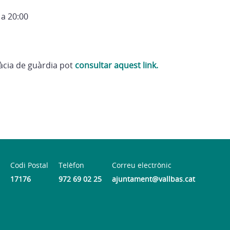
 a 20:00
màcia de guàrdia pot
consultar aquest link.
Codi Postal
Telèfon
Correu electrònic
17176
972 69 02 25
ajuntament@vallbas.cat