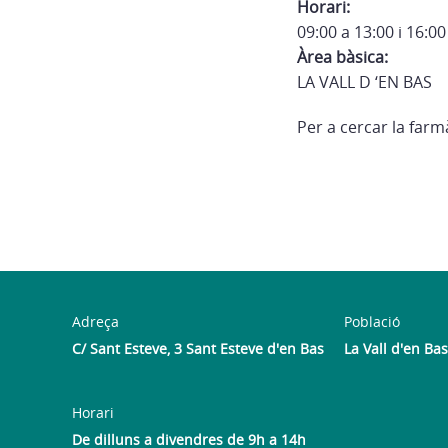
Horari:
09:00 a 13:00 i 16:00
Àrea bàsica:
LA VALL D ‘EN BAS
Per a cercar la far
Adreça
Població
C/ Sant Esteve, 3 Sant Esteve d'en Bas
La Vall d'en Bas
Horari
De dilluns a divendres de 9h a 14h