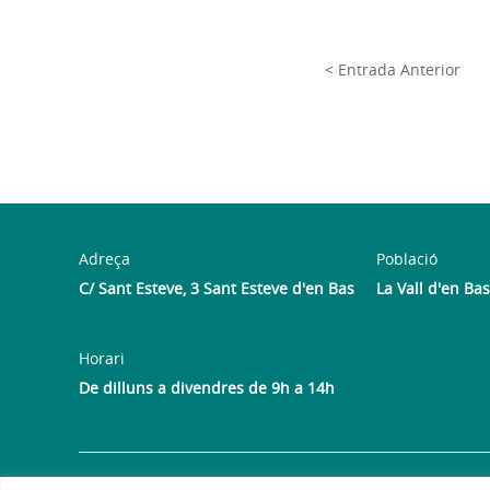
< Entrada Anterior
Adreça
Població
C/ Sant Esteve, 3 Sant Esteve d'en Bas
La Vall d'en Bas
Horari
De dilluns a divendres de 9h a 14h
Avís legal
Política de privacitat
Política de galetes