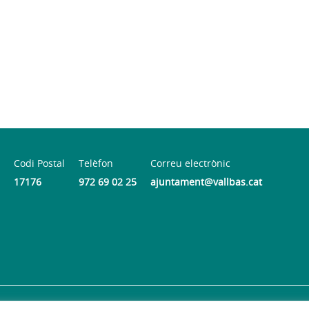
Codi Postal
Telèfon
Correu electrònic
17176
972 69 02 25
ajuntament@vallbas.cat
Accessibilitat
© 2026
Web oficial de l'Ajuntament de la Vall d'en Ba