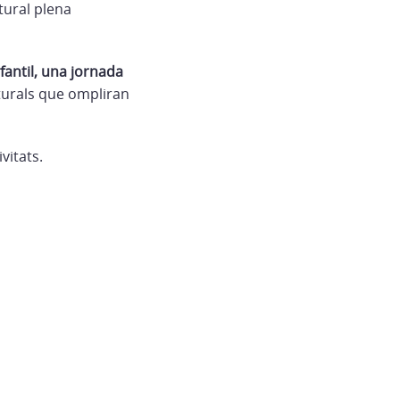
tural plena
nfantil, una jornada
lturals que ompliran
vitats.