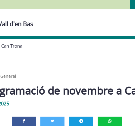
Vall d'en Bas
 Can Trona
,
General
gramació de novembre a C
2025