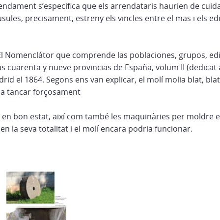
arrendament s’especifica que els arrendataris haurien de cui
sules, precisament, estreny els vincles entre el mas i els edif
 El Nomenclátor que comprende las poblaciones, grupos, edif
las cuarenta y nueve provincias de España, volum II (dedicat 
rid el 1864. Segons ens van explicar, el molí molia blat, blat
v a tancar forçosament
en bon estat, així com també les maquinàries per moldre el b
n la seva totalitat i el molí encara podria funcionar.