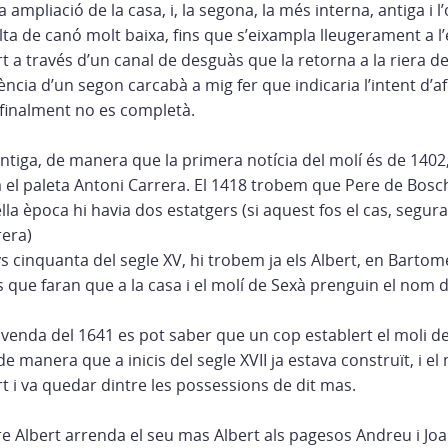
mpliació de la casa, i, la segona, la més interna, antiga i l’
a de canó molt baixa, fins que s’eixampla lleugerament a l’e
rt a través d’un canal de desguàs que la retorna a la riera d
ència d’un segon carcabà a mig fer que indicaria l’intent d’a
finalment no es completà.
antiga, de manera que la primera notícia del molí és de 14
a el paleta Antoni Carrera. El 1418 trobem que Pere de Bosch
lla època hi havia dos estatgers (si aquest fos el cas, segu
rera)
s cinquanta del segle XV, hi trobem ja els Albert, en Bartom
s que faran que a la casa i el molí de Sexà prenguin el nom d
enda del 1641 es pot saber que un cop establert el moli de 
de manera que a inicis del segle XVII ja estava construït, i e
ert i va quedar dintre les possessions de dit mas.
re Albert arrenda el seu mas Albert als pagesos Andreu i Joan 