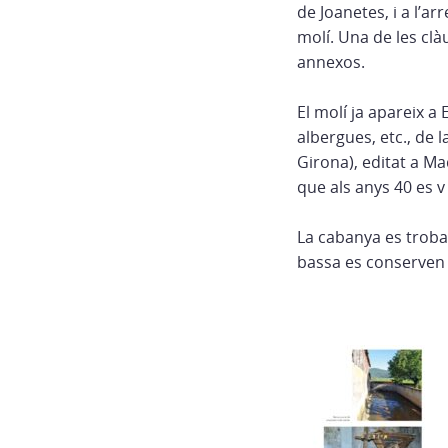
de Joanetes, i a l’
molí. Una de les clàu
annexos.
El molí ja apareix a
albergues, etc., de 
Girona), editat a Mad
que als anys 40 es 
La cabanya es troba 
bassa es conserven e