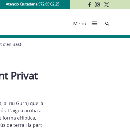
Atenció Ciutadana 972 69 02 25
Cerca
Menú
t d’en Bas)
nt Privat
, al riu Gurn) que la
tús. L’aigua arriba a
 forma el·líptica,
s de terra i la part