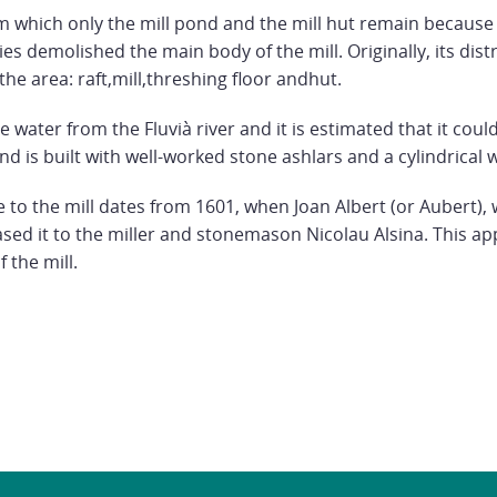
om which only the mill pond and the mill hut remain because
ies demolished the main body of the mill. Originally, its dis
 the area: raft,mill,threshing floor andhut.
he water from the Fluvià river and it is estimated that it cou
d is built with well-worked stone ashlars and a cylindrical 
 to the mill dates from 1601, when Joan Albert (or Aubert),
leased it to the miller and stonemason Nicolau Alsina. This a
f the mill.