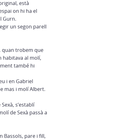
original, està
spai on hi ha el
el Gurn.
fegir un segon parell
02, quan trobem que
 habitava al molí,
rament també hi
eu i en Gabriel
e mas i molí Albert.
Sexà, s’establí
l molí de Sexà passà a
Bassols, pare i fill,