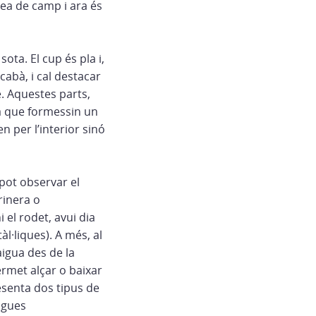
rea de camp i ara és
ota. El cup és pla i,
rcabà, i cal destacar
e. Aquestes parts,
ra que formessin un
n per l’interior sinó
 pot observar el
rinera o
 el rodet, avui dia
l·liques). A més, al
aigua des de la
ermet alçar o baixar
resenta dos tipus de
igues