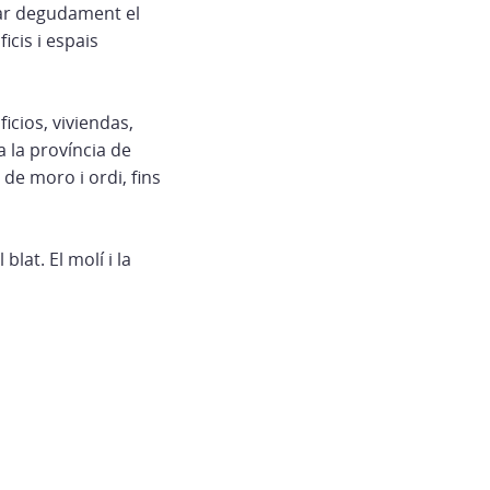
dar degudament el
icis i espais
icios, viviendas,
a la província de
 de moro i ordi, fins
lat. El molí i la