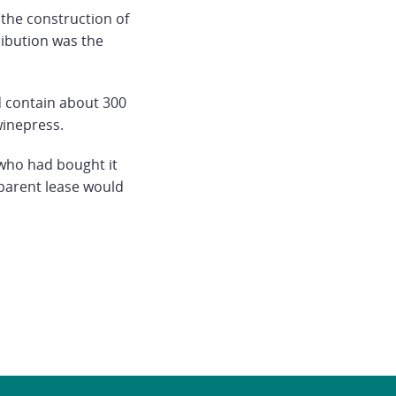
 the construction of
tribution was the
ld contain about 300
winepress.
 who had bought it
pparent lease would