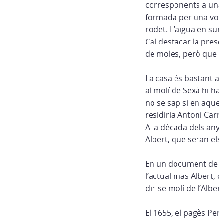
corresponents a una a
formada per una volt
rodet. L’aigua en su
Cal destacar la pres
de moles, però que 
La casa és bastant 
al molí de Sexà hi h
no se sap si en aque
residiria Antoni Car
A la dècada dels any
Albert, que seran el
En un document de v
l’actual mas Albert, 
dir-se molí de l’Alb
El 1655, el pagès Pe