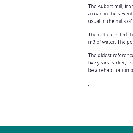
The Aubert mill, fr
a road in the sevent
usual in the mills of
The raft collected t
m3 of water. The pon
The oldest reference
five years earlier, 
be a rehabilitation o