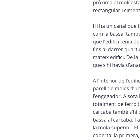
pròxima al molí est
rectangular i cimen
Hi ha un canal que tr
com la bassa, també e
que l’edifici tenia 
fins al darrer quart
mateix edifici. De l
que s’hi havia d’ana
A l’interior de l’ed
parell de moles d’un
l’engegador. A sota 
totalment de ferro (
carcabà també s’hi o
bassa al carcabà. Ta
la mola superior. El
coberta: la primera