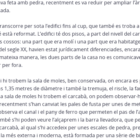
ava feta amb pedra, recentment es va reduir per ampliar l’à
tada.
anscorre per sota l’edifici fins al cup, que també es troba a s
stà reformat. L’edifici té dos pisos, a part del nivell del ca
dos cossos: una part que era molí i una part que era habitatg
 del segle XX, havien estat jurídicament diferenciades, enca
a mateixa manera, les dues parts de la casa no es comunicave
r per fora.
ifici hi trobem la sala de moles, ben conservada, on encara es
s 1,35 metres de diàmetre i també la tremuja, el riscle, la fa
la sala de moles hi trobem el carcabà, on podem observar-hi
recentment s’han canviat les pales de fusta per unes de metà
bserva el canal i el pany de ferro que permeten el pas de l’
mbé s’hi poden veure l’alçaprem i la barra llevadora, que p
 carcabà, al qual s’hi accedeix per unes escales de pedra, p
, la més externa i moderna, està formada per una sèrie de b