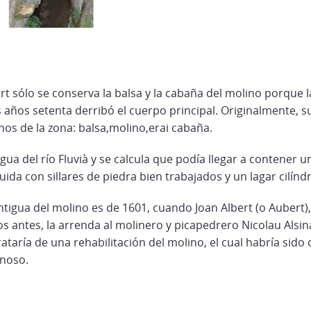
rt sólo se conserva la balsa y la cabaña del molino porque 
 años setenta derribó el cuerpo principal. Originalmente, su
nos de la zona: balsa,molino,erai cabaña.
agua del río Fluvià y se calcula que podía llegar a contener
uida con sillares de piedra bien trabajados y un lagar cilíndr
ntigua del molino es de 1601, cuando Joan Albert (o Aubert),
 antes, la arrenda al molinero y picapedrero Nicolau Alsin
ataría de una rehabilitación del molino, el cual habría sid
inoso.