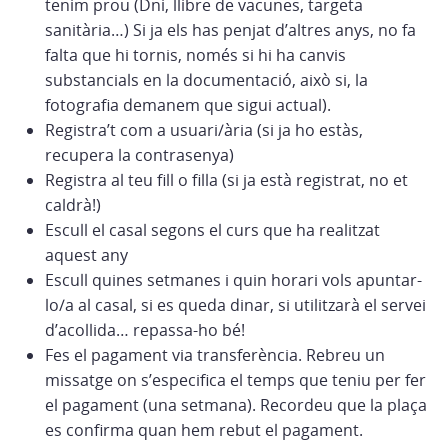
tenim prou (Dni, llibre de vacunes, targeta
sanitària…) Si ja els has penjat d’altres anys, no fa
falta que hi tornis, només si hi ha canvis
substancials en la documentació, això si, la
fotografia demanem que sigui actual).
Registra’t com a usuari/ària (si ja ho estàs,
recupera la contrasenya)
Registra al teu fill o filla (si ja està registrat, no et
caldrà!)
Escull el casal segons el curs que ha realitzat
aquest any
Escull quines setmanes i quin horari vols apuntar-
lo/a al casal, si es queda dinar, si utilitzarà el servei
d’acollida… repassa-ho bé!
Fes el pagament via transferència. Rebreu un
missatge on s’especifica el temps que teniu per fer
el pagament (una setmana). Recordeu que la plaça
es confirma quan hem rebut el pagament.