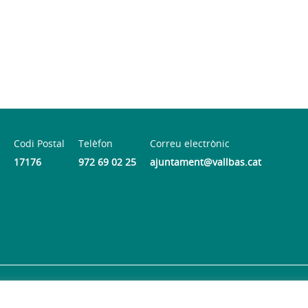
Codi Postal
Telèfon
Correu electrònic
17176
972 69 02 25
ajuntament@vallbas.cat
Accessibilitat
© 2026
Web oficial de l'Ajuntament de la Vall d'en Ba