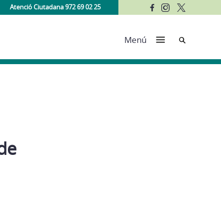
Atenció Ciutadana 972 69 02 25
Cerca
Menú
 de