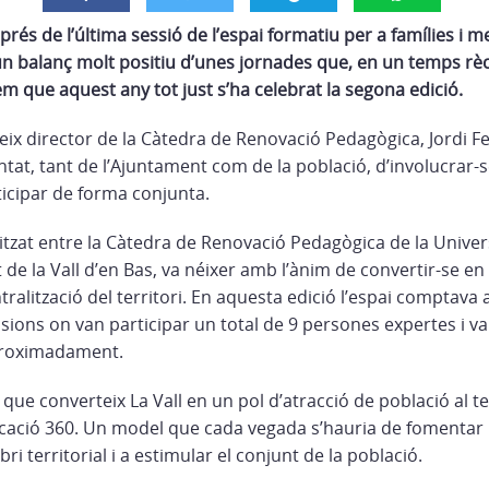
és de l’última sessió de l’espai formatiu per a famílies i m
 un balanç molt positiu d’unes jornades que, en un temps rè
m que aquest any tot just s’ha celebrat la segona edició.
eix director de la Càtedra de Renovació Pedagògica, Jordi F
ntat, tant de l’Ajuntament com de la població, d’involucrar-s
ticipar de forma conjunta.
itzat entre la Càtedra de Renovació Pedagògica de la Univer
 de la Vall d’en Bas, va néixer amb l’ànim de convertir-se e
tralització del territori. En aquesta edició l’espai compta
ions on van participar un total de 9 persones expertes i van
proximadament.
 que converteix La
Vall en un pol d’atracció de població al te
ducació 360. Un model que cada vegada s’hauria de fomentar
ibri territorial i a estimular el conjunt de la població.