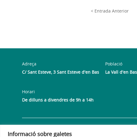
< Entrada Anterior
Adreça
Població
C/ Sant Esteve, 3 Sant Esteve d'en Bas
La Vall d'en Bas
Horari
De dilluns a divendres de 9h a 14h
Avís legal
Política de privacitat
Política de galetes
Informació sobre galetes