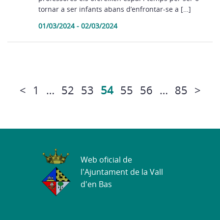
tornar a ser infants abans d’enfrontar-se a […]
01/03/2024 - 02/03/2024
<
1
…
52
53
54
55
56
…
85
>
Web oficial de
l'Ajuntament de la Vall
d'en Bas