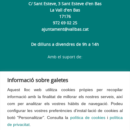
C/ Sant Esteve, 3 Sant Esteve d'en Bas
La Vall d'en Bas
17176
972 69 02 25
ajuntament@vallbas.cat
De dilluns a divendres de 9h a 14h
Amb el suport de:
Informació sobre galetes
Aquest lloc web utilitza cookies pròpies per recopilar
informació amb la finalitat de millorar els nostres serveis, així
com per analitzar els vostres hàbits de navegació.
Podeu
configurar les vostres preferències d'instal·lació de cookies al
botó "Personalitzar". Consulta la
política de cookies
i
política
de privacitat
.
Avís legal
Política de privacitat
Política de galetes