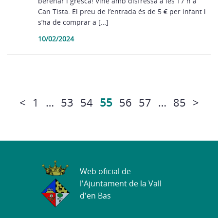
berenar i gresca! Vine amb disfressa a les 17 h a
Can Tista. El preu de l’entrada és de 5 € per infant i
s’ha de comprar a […]
10/02/2024
<
1
…
53
54
55
56
57
…
85
>
Web oficial de
l'Ajuntament de la Vall
d'en Bas