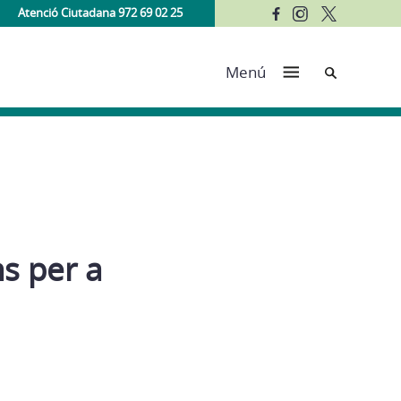
Atenció Ciutadana 972 69 02 25
Cerca
Menú
s per a