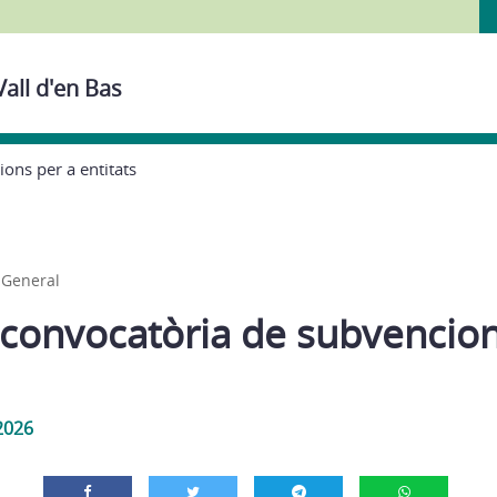
Vall d'en Bas
ons per a entitats
,
General
 convocatòria de subvencion
2026