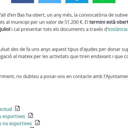
Vall d’en Bas ha obert, un any més, la convocatòria de subv
ats al municipi per un valor de 51.200 €. El
termini està obert
juliol
i cal presentar tots els documents a través d’
instància
ulsat des de fa uns anys aquest tipus d’ajudes per donar sup
ació al mateix per les activitats que tiren endavant i que c
ariment, no dubteu a posar-vos en contacte amb l’Ajuntament
icitud
s esportives
s no esportives