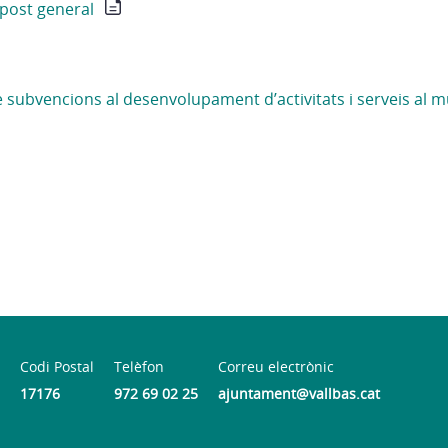
post general
 subvencions al desenvolupament d’activitats i serveis al m
Codi Postal
Telèfon
Correu electrònic
17176
972 69 02 25
ajuntament@vallbas.cat