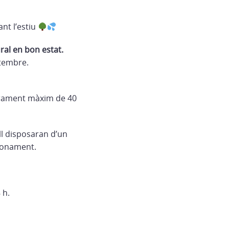
nt l’estiu
ral en bon estat.
etembre.
forament màxim de 40
ll disposaran d’un
dronament.
 h.