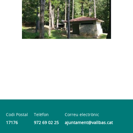
Codi Postal
Telèfon
Correu electrònic
17176
972 69 02 25
ajuntament@vallbas.cat