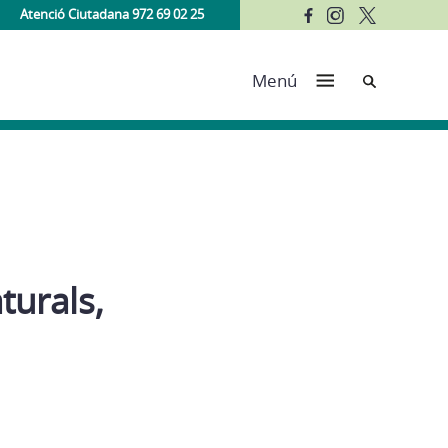
Atenció Ciutadana 972 69 02 25
Cerca
Menú
turals,