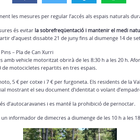
ent les mesures per regular l’accés als espais naturals dura
sures és evitar
la sobrefreqüentació i mantenir el medi natu
artir d’aquest dissabte 21 de juny fins al diumenge 14 de s
 Pins – Pla de Can Xurri
s amb vehicle motoritzat obrirà de les 8:30 h a les 20 h. A
0 de motocicletes repartits en tres espais.
to, 5 € per cotxe i 7 € per furgoneta. Els residents de la Va
cial mostrant el seu document d’identitat o volant d’empa
cés d’autocaravanes i es manté la prohibició de pernoctar.
 informador de dimecres a diumenge de les 10 h a les 18